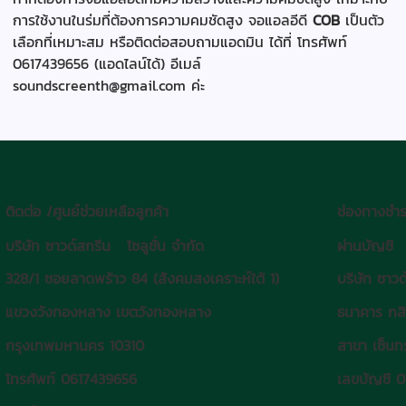
การใช้งานในร่มที่ต้องการความคมชัดสูง จอแอลอีดี
COB
เป็นตัว
เลือกที่เหมาะสม หรือติดต่อสอบถามแอดมิน ได้ที่ โทรศัพท์
0617439656 (แอดไลน์ได้) อีเมล์
soundscreenth@gmail.com
ค่ะ
ติดต่อ /ศูนย์ช่วยเหลือลูกค้า
ช่องทางชำร
บริษัท ซาวด์สกรีน โซลูชั่น จำกัด
ผ่านบัญชี
328/1 ซอยลาดพร้าว 84 (สังคมสงเคราะห์ใต้ 1)
บริษัท ซาวด
แขวงวังทองหลาง เขตวังทองหลาง
ธนาคาร กส
กรุงเทพมหานคร 10310
สาขา เซ็นทร
โทรศัพท์ 0617439656
เลขบัญชี 