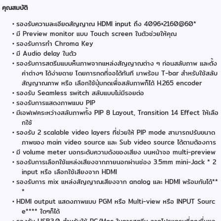
คุณสมบัติ
รองรับความละเอียดสัญญาณ HDMI input ถึ
ง 4096×2160@60*
มี Preview monitor แบบ Touch screen ในตัวช่วยให้คุณ
รองรับการทำ Chroma Key
มี Audio delay ในตัว
รองรับการสตรีมแบบห็นภาพจากแหล่งสัญญาณต่าง ๆ ก่อนสลับภาพ และตั้ง
ค่าต่างๆ ได้ง่ายดาย โดยการกดที่จอได้ทันที มาพร้อม T-bar สำหรับใช้สลับ
สัญญาณภาพ หรือ เลือกใช้ปุ่มกดเพื่อสลับภาพก็ได้ H.265 encoder
รองรับ Seamless switch สลับแบบไม่มีรอยต่อ
รองรับการแสดงภาพแบบ PIP
มีเอฟเฟคระหว่างสลับภาพทั้ง PIP 8 Layout, Transition 14 Effect ให้เลือ
กใช้
รองรับ 2 scalable video layers ที่ช่วยให้ PIP mode สามารถปรับขนาด
ภาพของ main video source และ Sub video source ได้ตามต้องการ
มี volume meter บอกระดับความดังของเสียง บนหน้าจอ multi-preview
รองรับการเลือกใช้แหล่งเสียงจากภายนอกผ่านช่อง 3.5mm mini-Jack * 2
input หรือ เลือกใช้เสียงจาก HDMI
รองรับการ mix แหล่งสัญญาณเสียงจาก analog และ HDMI พร้อมกันได้**
*
HDMI output แสดงภาพแบบ PGM หรือ Multi-view หรือ INPUT Sourc
e**** ใดๆก็ได้