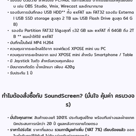
รองรับ USB3.0 สำหรับใช้ PC/Mac ในการสตรีม จากโปรแกรมที่คุณชื่นชอ
บ เช่น OBS Studio, Vmix, Wirecast และอีกมากมาย
รองรับการบันทึกลง USB HDD** ทั้ง exFAT และ FAT32 รองรับ Externa
l USB SSD storage สูงสุด 2 TB และ USB Flash Drive สูงสุด 64 G
B)
รองรับ Partition FAT32 ได้สูงสุดที่ ≤32 GB และ exFAT ที่ 64GB ถึง 2T
B ** แนะนำให้ใช้ exFAT
บันทึกเป็นไฟล์ MP4 H.264
ควบคุมจากระยะไกลได้จาก ซอฟต์แวร์ XPOSE mini บน PC
ควบคุมจากระยะไกลจาก แอป XPOSE mini สำหรับ Smartphone / Table
มี Joystick ในตัว สำหรับควบคุมกล้อง
มีขนาดกะทัดรัด น้ำหนักเบา เพียง 420g
รับประกัน 1 ปี
ทำไมต้องสั่งซื้อกับ SoundScreen? (มั่นใจ คุ้มค่า ครบวงจ
ร)
มั่นใจคุณภาพ:
สินค้าของแท้ 100% ประกันศูนย์ไทย พร้อมทีมช่างและฝ่ายเทค
นิคประสบการณ์กว่า 20 ปี ดูแลหลังการขายโดยตรง
ราคาโปร่งใส:
ราคาที่แสดง
รวมภาษีมูลค่าเพิ่ม (VAT 7%) เรียบร้อยแล้ว
ออก
ใบกำกับภาษีได้ทันที ไม่ต้องจ่ายยิบย่อยภายหลัง