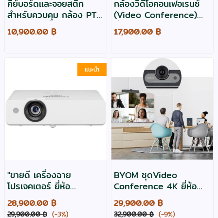
คีย์บอร์ดและจอยสติ๊ก
กล้องวิดีโอคอนเฟอเรนซ์
สำหรับควบคุม กล้อง PTZ
(Video Conference)
CAMERA ยี่ห้อ Nexis รุ่น
ยี่ห้อ Nexis รุ่น PTZ320
10,900.00 ฿
17,900.00 ฿
JSC02
แนะนำ
"ขายดี เครื่องฉาย
BYOM ชุดVideo
โปรเจคเตอร์ ยี่ห้อ
Conference 4K ยี่ห้อ
PANASONIC รุ่น PT-
Maxhub รุ่น UCS15 มี
28,900.00 ฿
29,900.00 ฿
LB426 ความสว่าง 4100
ไมโครโฟน ลำโพงในตัว
29,900.00 ฿
(-3%)
32,900.00 ฿
(-9%)