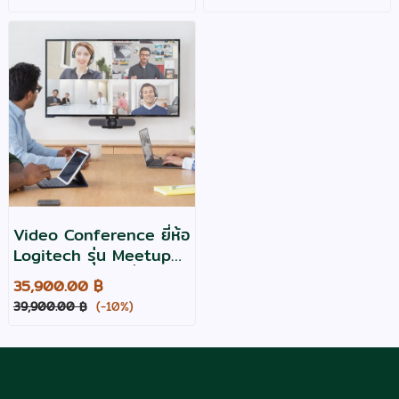
XGA
พร้อมแอนดรอย ต่อตรง
กับโทรทัศน์ได้ สินค้าตกรุ่น
Video Conference ยี่ห้อ
Logitech รุ่น Meetup
สำหรับห้อง 5-8 ที่นั่ง
35,900.00 ฿
39,900.00 ฿
(-10%)