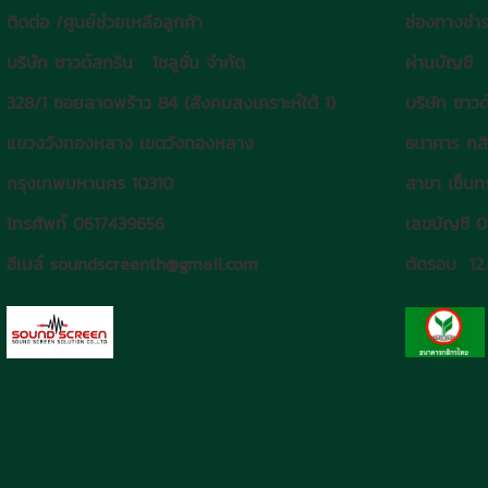
ติดต่อ /ศูนย์ช่วยเหลือลูกค้า
ช่องทางชำร
บริษัท ซาวด์สกรีน โซลูชั่น จำกัด
ผ่านบัญชี
328/1 ซอยลาดพร้าว 84 (สังคมสงเคราะห์ใต้ 1)
บริษัท ซาวด
แขวงวังทองหลาง เขตวังทองหลาง
ธนาคาร กส
กรุงเทพมหานคร 10310
สาขา เซ็นทร
โทรศัพท์ 0617439656
เลขบัญชี 
อีเมล์ soundscreenth@gmail.com
ตัดรอบ 12