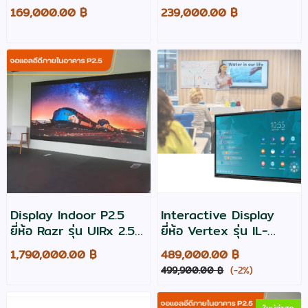
รุ่น WA86D Digital
169,000.00 ฿
239,000.00 ฿
Whiteboard IWB
Display Indoor P2.5
Interactive Display
ยี่ห้อ Razr รุ่น UIRx 2.5
ยี่ห้อ Vertex รุ่น IL-
ขนาด 5.12 x 2.88 เมตร
4865 Pro จอทัชสกรีน
1,790,000.00 ฿
489,000.00 ฿
ขนาด 86 นิ้ว
499,900.00 ฿
(-2%)