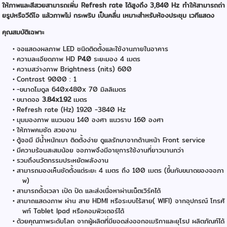
ให้ภาพและสีสวยสามารถเพิ่ม Refresh rate ได้สูงถึง 3,840 Hz ทําให้สามารถถ่า
ยรูปหรือวีดีโอ แล้วภาพไม่ กระพริบ เป็นคลื่น เหมาะสำหรับห้องประชุม เวทีแสดง
คุณสมบัติเฉพาะ
จอแสดงผลภาพ LED ชนิดติดตั้งและใช้งานภายในอาคาร
ความละเอียดภาพ HD
P4.0
ร
ะยะมอง 4 เมตร
ความสว่างภาพ Brightness (nits) 600
Contrast 9000 : 1
-ขนาดโมดูล 640x480x 70 มิลลิเมตร
ขนาดจอ
3.84x1.92
เมตร
Refresh rate (Hz) 1920 -3840 Hz
มุมมองภาพ แนวนอน 140 องศา แนวราบ 160 องศา
ให้ภาพคมชัด สวยงาม
ตู้จอมี มีน้ำหนักเบา ติดตั้งง่าย ดูแลรักษาจากด้านหน้า Front service
มีความร้อนสะสมน้อย จอภาพจึงมีอายุการใช้งานที่ยาวนานกว่า
รวมถึงนวัตกรรมประหยัดพลังงาน
สามารถมองเห็นชัดตั้งแต่ระยะ 4 เมตร ถึง 100 เมตร (ขึ้นกับขนาดของจอภา
พ)
สามารถตั้งเวลา เปิด ปิด และส่งเนื่อหาผ่านเน็ตเวิร์คได้
สามาถแสดงภาพ ผ่าน สาย HDMI หรือระบบไร้สาย( WIFI) จากอุปกรณ์ โทรศั
พท์ Tablet Ipad หรือคอมพิวเตอร์ได้
ด้วยคุณภาพระดับโลก จากผู้ผลิตที่มียอดส่งออกอเมริกาและยุโรป ผลิตภัณฑ์ได้