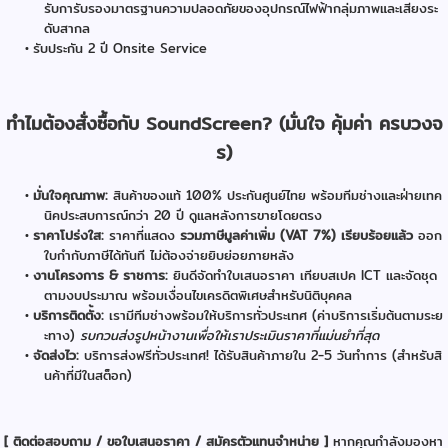
รับการับรองมาตรฐานความปลอดภัยของอุปกรณ์ไฟฟ้ากลุ่มภาพและเสียงระ
ดับสากล
รับประกัน 2 ปี Onsite Service
ทำไมต้องสั่งซื้อกับ SoundScreen? (มั่นใจ คุ้มค่า ครบวงจ
ร)
มั่นใจคุณภาพ:
สินค้าของแท้ 100% ประกันศูนย์ไทย พร้อมทีมช่างและฝ่ายเทค
นิคประสบการณ์กว่า 20 ปี ดูแลหลังการขายโดยตรง
ราคาโปร่งใส:
ราคาที่แสดง
รวมภาษีมูลค่าเพิ่ม (VAT 7%) เรียบร้อยแล้ว
ออก
ใบกำกับภาษีได้ทันที ไม่ต้องจ่ายยิบย่อยภายหลัง
งานโครงการ & ราชการ:
ยินดีจัดทำใบเสนอราคา เทียบสเปค ICT และจัดชุด
ตามงบประมาณ พร้อมเงื่อนไขเครดิตพิเศษสำหรับนิติบุคคล
บริการติดตั้ง:
เรามีทีมช่างพร้อมให้บริการทั่วประเทศ (ค่าบริการเริ่มต้นตามระย
ะทาง)
รบกวนส่งรูปหน้างานเพื่อให้เราประเมินราคาที่แม่นยำที่สุด
จัดส่งไว:
บริการส่งฟรีทั่วประเทศ! ได้รับสินค้าภายใน 2-5 วันทำการ (สำหรับสิ
นค้าที่มีในสต็อก)
[ ติดต่อสอบถาม / ขอใบเสนอราคา / สมัครตัวแทนจำหน่าย ]
หากคุณกำลังมองหา