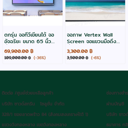
ตกรุ่น จอทีวีเขียนได้ จอ
จอภาพ Vertex Wall
อัจฉริยะ ขนาด 65 นิ้ว
Screen จอแขวนมือดึง
ยี่ห้อ Maxhub รุ่น E6521
ยี่ห้อ Vertex ขนาด 100
69,900.00 ฿
3,300.00 ฿
เหมาะสำหรับสถานศึกษา
นิ้ว (4:3)
109,000.00 ฿
(-36%)
3,500.00 ฿
(-6%)
ติดต่อ /ศูนย์ช่วยเหลือลูกค้า
ช่องทางชำร
บริษัท ซาวด์สกรีน โซลูชั่น จำกัด
ผ่านบัญชี
328/1 ซอยลาดพร้าว 84 (สังคมสงเคราะห์ใต้ 1)
บริษัท ซาวด
แขวงวังทองหลาง เขตวังทองหลาง
ธนาคาร กส