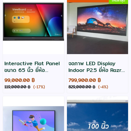
ใหม่ล่าสุด
Interactive Flat Panel
จอภาพ LED Display
ขนาด 65 นิ้ว ยี่ห้อ
Indoor P2.5 ยี่ห้อ Razr
Viewsonic รุ่น IFP6532
รุ่น UIRx 2.5 ขนาด 3.2
99,000.00 ฿
799,900.00 ฿
x1.92 เมตร
119,000.00 ฿
(-17%)
829,000.00 ฿
(-4%)