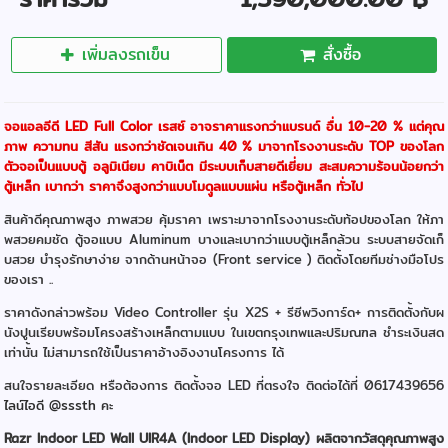
เพิ่มลงรถเข็น
สั่งซื้อ
จอแอลอีดี LED Full Color เรสซ์ อาจราคาแรงกว่าแบรนด์ อื่น 10-20 % แต่คุณ
ภาพ ความทน สีสัน แรงกว่าชัดเจนเกิน 40 % มาจากโรงงานระดับ TOP ของโลก
ตัวจอเป็นแบบตู้ อลูมิเนียม คาบิเน็ต มีระบบเก็บสายดีเยี่ยม สะสมความร้อนน้อยกว่า
ตู้เหล็ก เบากว่า ราคาจึงสูงกว่าแบบโมดุูลแบบแผ่น หรือตู้เหล็ก ทั่วไป
สินค้าดีคุณภาพสูง ภาพสวย คุ้มราคา เพราะมาจากโรงงานระดับท้อปของโลก ให้ภา
พสวยคมชัด ตู้จอแบบ Aluminum บางและเบากว่าแบบตู้เหล็กล้วน ระบบสายจัดเก็
บสวย บำรุงรักษาง่าย จากด้านหน้าจอ (Front service ) ติดตั้งโดยทีมช่างมือโปร
ของเรา ..
ราคาดังกล่าวพร้อม Video Controller รุ่น X2S + รีซีพวิงการ์ด+ การติดตั้งกับผ
นังปูนเรียบพร้อมโครงสร้างเหล็กตามแบบ ในเขตกรุงเทพและปริมณฑล ชำระเงินสด
เท่านั้น ไม่สามารถใช้เป็นราคาอ้างอิงงานโครงการ ได้
สนใจรายละเอียด หรือต้องการ ติดตั้งจอ LED ที่ตรงใจ ติดต่อได้ที่ 0617439656
ไลน์ไอดี @sssth
คะ
Razr Indoor LED Wall UIR4A (Indoor LED Display) ผลิตจากวัสดุคุณภาพสูง