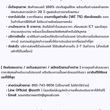
มั่นใจคุณภาพ:
สินค้าของแท้ 100% ประกันศูนย์ไทย พร้อมทีมช่างและฝ่ายเทค
นิคประสบการณ์กว่า 20 ปี ดูแลหลังการขายโดยตรง
ราคาโปร่งใส:
ราคาที่แสดง
รวมภาษีมูลค่าเพิ่ม (VAT 7%) เรียบร้อยแล้ว
ออก
ใบกำกับภาษีได้ทันที ไม่ต้องจ่ายยิบย่อยภายหลัง
งานโครงการ & ราชการ:
ยินดีจัดทำใบเสนอราคา เทียบสเปค ICT และจัดชุด
ตามงบประมาณ พร้อมเงื่อนไขเครดิตพิเศษสำหรับนิติบุคคล
บริการติดตั้ง:
เรามีทีมช่างพร้อมให้บริการทั่วประเทศ (ค่าบริการเริ่มต้นตามระย
ะทาง)
รบกวนส่งรูปหน้างานเพื่อให้เราประเมินราคาที่แม่นยำที่สุด
จัดส่งไว:
บริการส่งฟรีทั่วประเทศ! ได้รับสินค้าภายใน 2-7 วันทำการ (สำหรับสิ
นค้าที่มีในสต็อก)
[ ติดต่อสอบถาม / ขอใบเสนอราคา / สมัครตัวแทนจำหน่าย ]
หากคุณกำลังมองหา
ราคาพิเศษสำหรับงานโปรเจกต์ หรือต้องการเป็นพาร์ทเนอร์กับเรา
เรายินดีให้ข้อเส
นอที่ดีที่สุด
สายด่วนฝ่ายขาย:
061-743-9656 (ปรึกษาฟรี ไม่มีค่าใช้จ่าย)
Line Official: @sssth
] (แอดไลน์ส่งรูปหน้างานเพื่อประเมินราคาได้ทันที)
Email:
soundscreenth@gmail.com