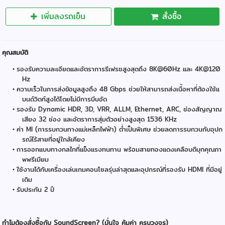
เพิ่มลงรถเข็น
สั่งซื้อ
คุณสมบัติ
รองรับความละเอียดและอัตราการรีเฟรชสูงสุดถึง 8K@60Hz และ 4K@120
Hz
ความเร็วในการส่งข้อมูลสูงถึง 48 Gbps ช่วยให้สามารถส่งเนื้อหาที่ต้องใช้แ
บนด์วิดท์สูงได้โดยไม่มีการบีบอัด
รองรับ Dynamic HDR, 3D, VRR, ALLM, Ethernet, ARC, ช่องสัญญาณ
เสียง 32 ช่อง และอัตราการสุ่มตัวอย่างสูงสุด 1536 KHz
ค่า MI (การรบกวนทางแม่เหล็กไฟฟ้า) ต่ำเป็นพิเศษ ช่วยลดการรบกวนกับอุปก
รณ์ไร้สายที่อยู่ใกล้เคียง
การออกแบบทางกลไกที่แข็งแรงทนทาน พร้อมสายทองแดงเคลือบดีบุกคุณภา
พพรีเมียม
ใช้งานได้กับเครื่องเล่นเกมคอนโซลรุ่นล่าสุดและอุปกรณ์ที่รองรับ HDMI ที่มีอยู่
เดิม
รับประกัน 2 ปี
ทำไมต้องสั่งซื้อกับ SoundScreen? (มั่นใจ คุ้มค่า ครบวงจร)