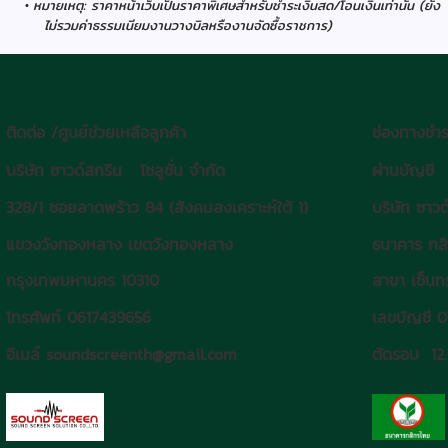
หมายเหตุ: ราคาหน้าเว็บเป็นราคาพิเศษสำหรับชำระเงินสด/โอนเงินเท่านั้น (ยัง
ไม่รวมค่าธรรมเนียมงานวางบิลหรืองานจัดซื้อราชการ)
ติดต่อ /ศูนย์ช่วยเหลือลูกค้า
ช่องทางชำร
บริษัท ซาวด์สกรีน โซลูชั่น จำกัด
ผ่านบัญชี
328/1 ซอยลาดพร้าว 84 (สังคมสงเคราะห์ใต้ 1)
บริษัท ซาวด
แขวงวังทองหลาง เขตวังทองหลาง
ธนาคาร กส
กรุงเทพมหานคร 10310
สาขา เซ็นทร
โทรศัพท์ 0617439656
เลขบัญชี 
อีเมล์ soundscreenth@gmail.com
ตัดรอบ 12