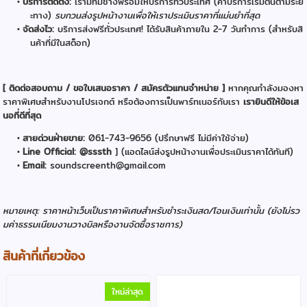
บริการติดตั้ง:
เรามีทีมช่างพร้อมให้บริการทั่วประเทศ (ค่าบริการเริ่มต้นตามระย
ะทาง)
รบกวนส่งรูปหน้างานเพื่อให้เราประเมินราคาที่แม่นยำที่สุด
จัดส่งไว:
บริการส่งฟรีทั่วประเทศ! ได้รับสินค้าภายใน 2-7 วันทำการ (สำหรับสิ
นค้าที่มีในสต็อก)
[ ติดต่อสอบถาม / ขอใบเสนอราคา / สมัครตัวแทนจำหน่าย ]
หากคุณกำลังมองหา
ราคาพิเศษสำหรับงานโปรเจกต์ หรือต้องการเป็นพาร์ทเนอร์กับเรา
เรายินดีให้ข้อเส
นอที่ดีที่สุด
สายด่วนฝ่ายขาย:
061-743-9656 (ปรึกษาฟรี ไม่มีค่าใช้จ่าย)
Line Official: @sssth
] (แอดไลน์ส่งรูปหน้างานเพื่อประเมินราคาได้ทันที)
Email:
soundscreenth@gmail.com
หมายเหตุ: ราคาหน้าเว็บเป็นราคาพิเศษสำหรับชำระเงินสด/โอนเงินเท่านั้น (ยังไม่รว
มค่าธรรมเนียมงานวางบิลหรืองานจัดซื้อราชการ)
สินค้าที่เกี่ยวข้อง
ใหม่ล่าสุด