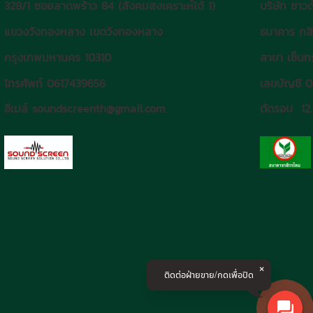
328/1 ซอยลาดพร้าว 84 (สังคมสงเคราะห์ใต้ 1)
บริษัท ซาวด
แขวงวังทองหลาง เขตวังทองหลาง
ธนาคาร กส
กรุงเทพมหานคร 10310
สาขา เซ็นทร
โทรศัพท์ 0617439656
เลขบัญชี 
อีเมล์ soundscreenth@gmail.com
ตัดรอบ 12
ติดต่อฝ่ายขาย/กดเพื่อปิด