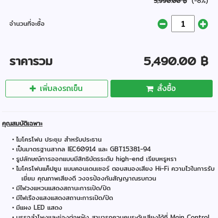
(-8%)
5,990.00 ฿
จำนวนที่จะซื้อ
ราคารวม
5,490.00 ฿
เพิ่มลงรถเข็น
สั่งซื้อ
คุณสมบัติเฉพาะ
ไมโครโฟน ประชุม สำหรับประธาน
เป็นมาตรฐานสากล IEC60914 และ GBT15381-94
รูปลักษณ์การออกแบบมีสิทธิบัตรระดับ high-end เรียบหรูหรา
ไมโครโฟนแค็ปซูน แบบคอนเดนเซอร์ ตอบสนองเสียง Hi-Fi ความไวในการรับ
เยี่ยม คุณภาพเสียงดี วงจรป้องกันสัญญาณรบกวน
มีไฟวงแหวนแสดงสถานะการเปิด/ปิด
มีไฟเรืองแสงแสดงสถานะการเปิด/ปิด
มีแผง LED แสดง
บรรจุลำโพงและช่องต่อหูฟัง สามารถควบคุมระดับเสียงได้ที่ Main Control