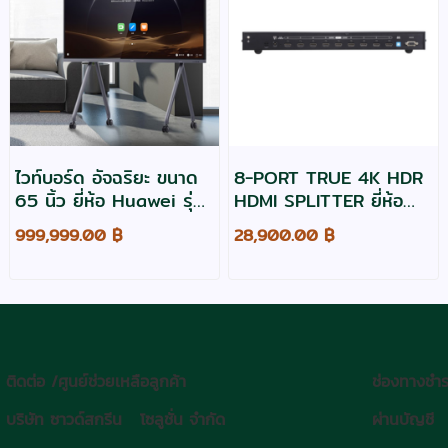
ไวท์บอร์ด อัจฉริยะ ขนาด
8-PORT TRUE 4K HDR
65 นิ้ว ยี่ห้อ Huawei รุ่น
HDMI SPLITTER ยี่ห้อ
Ideahub ES2 Plus
ATEN รุ่น VS0108HB
999,999.00 ฿
28,900.00 ฿
ติดต่อ /ศูนย์ช่วยเหลือลูกค้า
ช่องทางชำร
บริษัท ซาวด์สกรีน โซลูชั่น จำกัด
ผ่านบัญชี