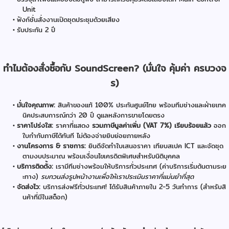
Unit
ฟังก์ชั่นสั่งงานเปิดชุดประชุมด้วยเสียง
รับประกัน 2 ปี
ทำไมต้องสั่งซื้อกับ SoundScreen? (มั่นใจ คุ้มค่า ครบวงจ
ร)
มั่นใจคุณภาพ:
สินค้าของแท้ 100% ประกันศูนย์ไทย พร้อมทีมช่างและฝ่ายเทค
นิคประสบการณ์กว่า 20 ปี ดูแลหลังการขายโดยตรง
ราคาโปร่งใส:
ราคาที่แสดง
รวมภาษีมูลค่าเพิ่ม (VAT 7%) เรียบร้อยแล้ว
ออก
ใบกำกับภาษีได้ทันที ไม่ต้องจ่ายยิบย่อยภายหลัง
งานโครงการ & ราชการ:
ยินดีจัดทำใบเสนอราคา เทียบสเปค ICT และจัดชุด
ตามงบประมาณ พร้อมเงื่อนไขเครดิตพิเศษสำหรับนิติบุคคล
บริการติดตั้ง:
เรามีทีมช่างพร้อมให้บริการทั่วประเทศ (ค่าบริการเริ่มต้นตามระย
ะทาง)
รบกวนส่งรูปหน้างานเพื่อให้เราประเมินราคาที่แม่นยำที่สุด
จัดส่งไว:
บริการส่งฟรีทั่วประเทศ! ได้รับสินค้าภายใน 2-5 วันทำการ (สำหรับสิ
นค้าที่มีในสต็อก)