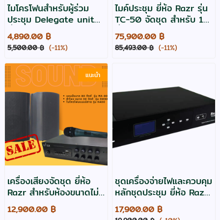
ไมโครโฟนสำหรับผู้ร่วม
ไมค์ประชุม ยี่ห้อ Razr รุ่น
ประชุม Delegate unit
TC-50 จัดชุด สำหรับ 11
ยี่ห้อ Razr รุ่น TC-50D
ที่นั่ง
4,890.00 ฿
75,900.00 ฿
5,500.00 ฿
(-11%)
85,493.00 ฿
(-11%)
แนะนำ
เครื่องเสียงจัดชุด ยี่ห้อ
ชุดเครื่องจ่ายไฟและควบคุม
Razr สำหรับห้องขนาดไม่
หลักชุดประชุม ยี่ห้อ Razr
เกิน 30 ตารางเมตร
รุ่น TC-50M
12,900.00 ฿
17,900.00 ฿
ประกัน 2 ปี