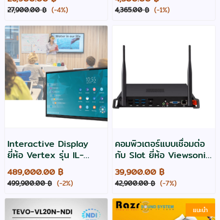
XGA,3600 Lumens
นิ้ว (16:9)
27,900.00 ฿
(-4%)
4,365.00 ฿
(-1%)
ประกันศูนย์
Interactive Display
คอมพิวเตอร์แบบเชื่อมต่อ
ยี่ห้อ Vertex รุ่น IL-
กับ Slot ยี่ห้อ Viewsonic
4865 Pro จอทัชสกรีน
รุ่น VPC25-WP-33-01-
489,000.00 ฿
39,900.00 ฿
ขนาด 86 นิ้ว
1B
499,900.00 ฿
(-2%)
42,900.00 ฿
(-7%)
แนะนำ