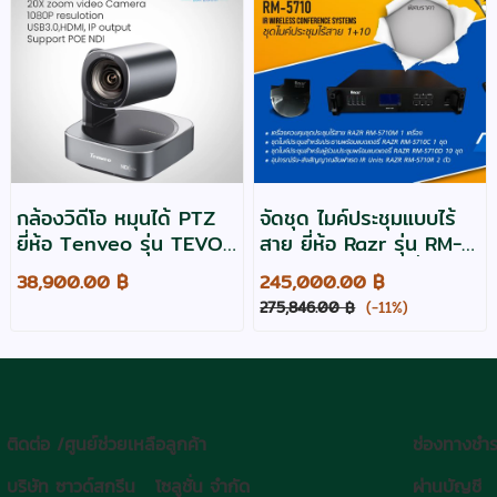
กล้องวิดีโอ หมุนได้ PTZ
จัดชุด ไมค์ประชุมแบบไร้
ยี่ห้อ Tenveo รุ่น TEVO-
สาย ยี่ห้อ Razr รุ่น RM-
VL20N-NDI
5710 สำหรับ 11 ที่นั่ง
38,900.00 ฿
245,000.00 ฿
275,846.00 ฿
(-11%)
ติดต่อ /ศูนย์ช่วยเหลือลูกค้า
ช่องทางชำร
บริษัท ซาวด์สกรีน โซลูชั่น จำกัด
ผ่านบัญชี