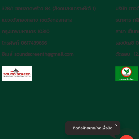
328/1 ซอยลาดพร้าว 84 (สังคมสงเคราะห์ใต้ 1)
บริษัท ซาวด
แขวงวังทองหลาง เขตวังทองหลาง
ธนาคาร กส
กรุงเทพมหานคร 10310
สาขา เซ็นทร
โทรศัพท์ 0617439656
เลขบัญชี 
อีเมล์ soundscreenth@gmail.com
ตัดรอบ 12
ติดต่อฝ่ายขาย/กดเพื่อปิด