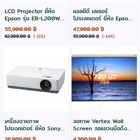
LCD Projector ยี่ห้อ
แอลซีดี เลเซอร์
Epson รุ่น EB-L200W
โปรเจคเตอร์ ยี่ห้อ Epson
ความสว่าง 4200 ,
รุ่น EB-L200X สว่าง
55,900.00 ฿
47,900.00 ฿
WXGA ประกัน 3 ปี
4200 ,XGA
62,900.00 ฿
(-11%)
55,900.00 ฿
(-14%)
WIFI,Laser light source
เครื่องฉายภาพ
จอภาพ Vertex Wall
โปรเจคเตอร์ ยีห้อ Sony
Screen จอแขวนมือดึง
รุ่น VPL-EX450 LCD ,
ยี่ห้อ Vertex ขนาด 120
26,900.00 ฿
4,300.00 ฿