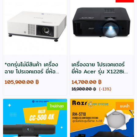
*ตกรุ่นไม่มีสินค้า เครื่อง
เครื่องฉาย โปรเจคเตอร์
ฉาย โปรเจคเตอร์ ยี่ห้อ
ยี่ห้อ Acer รุ่น X1228i
Sony รุ่น VPL-PHZ50
สว่าง 4000 ระดับ XGA
105,900.00 ฿
14,700.00 ฿
สว่าง 5000,WUXA
,มี WIFI
16,900.00 ฿
(-13%)
,Laser
ใหม่ล่าสุด
แนะนำ