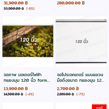
รุ่น WB05+WT13M x
ภายใน ยี่ห้อ Hisense รุ่น
31,900.00 ฿
280,000.00 ฿
2ใช้ง่าย wireless
HSN-65WM6FE
33,900.00 ฿
(-6%)
sharing box
จอภาพ มอเตอร์ไฟฟ้า
จอโปรเจคเตอร์ แบบแขวน
ทแยงมุม 120 นิ้ว format
มือดึงขนาด ทแยงมุม 120
16:9 ยี่ห้อ Vertex
นิ้ว ยี่ห้อ Screenboy
13,900.00 ฿
2,700.00 ฿
14,500.00 ฿
(-4%)
2,889.00 ฿
(-7%)
ขายดี