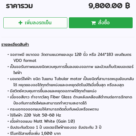
ราคารวม
9,800.00 ฿
เพิ่มลงรถเข็น
สั่งซื้อ
รายละเอียดสินค้า
จอภาพมี ขนาดจอ วัดตามแนวทแยงมุม 120 นิ้ว หรือ 244*183 เซนติเมตร
VDO format
เป็นจอรับภาพแบบชนิดควบคุมการขึ้นลงของจอภาพ และม้วนเก็บด้วยมอเตอร์
ไฟฟ้า
มอเตอร์ไฟฟ้า ชนิด ในแกน Tubular motor เป็นชนิดที่สามารถหมุนย้อนกลับ
ได้ หยุดของจอได้ทุกตำแหน่งและจะหยุดอัตโนมัติเมื่อขึ้นสุด หรือลงสุด
มีสวิตซ์ควบคุมการขึ้นลงและหยุดจอภาพได้ทุกตำแหน่ง
เนื้อจอสีขาว ทำจากวัสดุ Fiber Glass ด้านหลังเคลือบสีดำทนต่อการฉีกขาด
ป้องกันการติดไฟและสามารถทำความสะอาดได้
กระบอกจอออกแบบให้สามารถติดตั้งกับผนังหรือเพดาน
ใช้ไฟฟ้า 220 Volt 50-60 Hz
เนื้อผ้าจอแบบ Matt White (Gain 1.0)
รับประกันตัวจอ 1 ปี มอเตอร์ไฟฟ้าของจอ รับประกัน 3 ปี
รีโมทไร้สายซื้อเพิ่ม 1,600 บาท