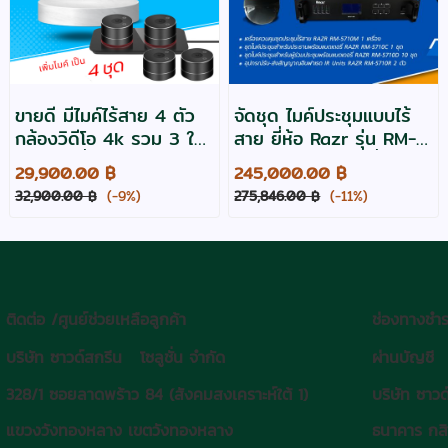
ขายดี มีไมค์ไร้สาย 4 ตัว
จัดชุด ไมค์ประชุมแบบไร้
กล้องวิดีโอ 4k รวม 3 ใน
สาย ยี่ห้อ Razr รุ่น RM-
1 เดียว ยี่ห้อ Razr รุ่น
5710 สำหรับ 11 ที่นั่ง
29,900.00 ฿
245,000.00 ฿
CC-500-4K ประกัน 2 ปี
32,900.00 ฿
(-9%)
275,846.00 ฿
(-11%)
ติดต่อ /ศูนย์ช่วยเหลือลูกค้า
ช่องทางชำร
บริษัท ซาวด์สกรีน โซลูชั่น จำกัด
ผ่านบัญชี
328/1 ซอยลาดพร้าว 84 (สังคมสงเคราะห์ใต้ 1)
บริษัท ซาวด
แขวงวังทองหลาง เขตวังทองหลาง
ธนาคาร กส