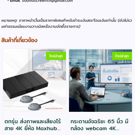
Email:
soundscreenth@gmail.com
หมายเหตุ: ราคาหน้าเว็บเป็นราคาพิเศษสำหรับชำระเงินสด/โอนเงินเท่านั้น (ยังไม่รว
มค่าธรรมเนียมงานวางบิลหรืองานจัดซื้อราชการ)
สินค้าที่เกี่ยวข้อง
ใหม่ล่าสุด
ใหม่ล่าสุด
ตกรุ่น ส่งภาพและเสียงไร้
กระดานอัจฉริยะ 65 นิ้ว มี
สาย 4K ยี่ห้อ Maxhub
กล้อง webcam 4K