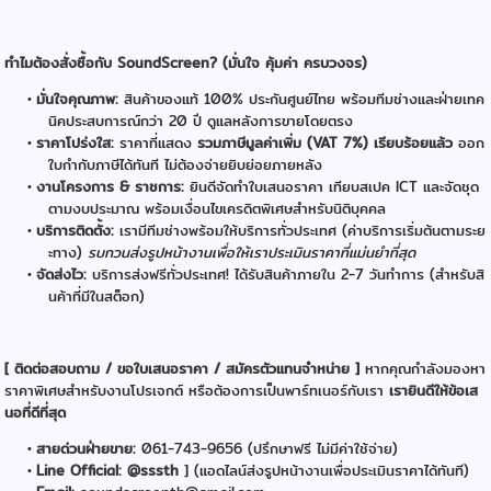
ทำไมต้องสั่งซื้อกับ SoundScreen? (มั่นใจ คุ้มค่า ครบวงจร)
มั่นใจคุณภาพ:
สินค้าของแท้ 100% ประกันศูนย์ไทย พร้อมทีมช่างและฝ่ายเทค
นิคประสบการณ์กว่า 20 ปี ดูแลหลังการขายโดยตรง
ราคาโปร่งใส:
ราคาที่แสดง
รวมภาษีมูลค่าเพิ่ม (VAT 7%) เรียบร้อยแล้ว
ออก
ใบกำกับภาษีได้ทันที ไม่ต้องจ่ายยิบย่อยภายหลัง
งานโครงการ & ราชการ:
ยินดีจัดทำใบเสนอราคา เทียบสเปค ICT และจัดชุด
ตามงบประมาณ พร้อมเงื่อนไขเครดิตพิเศษสำหรับนิติบุคคล
บริการติดตั้ง:
เรามีทีมช่างพร้อมให้บริการทั่วประเทศ (ค่าบริการเริ่มต้นตามระย
ะทาง)
รบกวนส่งรูปหน้างานเพื่อให้เราประเมินราคาที่แม่นยำที่สุด
จัดส่งไว:
บริการส่งฟรีทั่วประเทศ! ได้รับสินค้าภายใน 2-7 วันทำการ (สำหรับสิ
นค้าที่มีในสต็อก)
[ ติดต่อสอบถาม / ขอใบเสนอราคา / สมัครตัวแทนจำหน่าย ]
หากคุณกำลังมองหา
ราคาพิเศษสำหรับงานโปรเจกต์ หรือต้องการเป็นพาร์ทเนอร์กับเรา
เรายินดีให้ข้อเส
นอที่ดีที่สุด
สายด่วนฝ่ายขาย:
061-743-9656 (ปรึกษาฟรี ไม่มีค่าใช้จ่าย)
Line Official: @sssth
] (แอดไลน์ส่งรูปหน้างานเพื่อประเมินราคาได้ทันที)