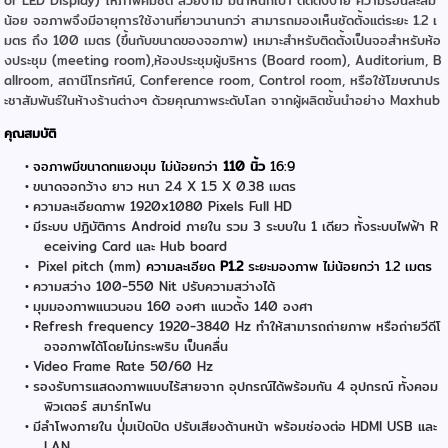
น้อย จอภาพจึงมีอายุการใช้งานที่ยาวนานกว่า สามารถมองเห็นชัดตั้งแต่ระยะ 1.2 เ
มตร ถึง 100 เมตร (ขึ้นกับขนาดของจอภาพ) เหมาะสำหรับติดตั้งเป็นจอสำหรับห้อ
งประชุม (meeting room),ห้องประชุมผู้บริหาร (ฺBoard room), Auditorium, B
allroom, สถานีโทรทัศน์, Conference room, Control room, หรือใช้โฆษณาปร
ะชาสัมพันธ์ในห้างร้านต่างๆ ด้วยคุณภาพระดับโลก จากผู้ผลิตชั้นนำอย่าง Maxhub
คุณสมบัติ
จอภาพมีขนาดทแยงมุม ไม่น้อยกว่า
110 นิ้ว
16:9
ขนาดจอกว้าง ยาว หนา 2.4 X 1.5 X 0.38 เมตร
ความละเอียดภาพ 1920x1080 Pixels Full HD
มีระบบ ปฎิบัติการ Android ภายใน รวม 3 ระบบใน 1 เดียว ทั้งระบบไฟฟ้า R
eceiving Card และ Hub board
Pixel pitch (mm)
ความละเอียด
P1.2
ระยะมองภาพ ไม่น้อยกว่า 1.2 เมตร
ความสว่าง 100-550 Nit ปรับความสว่างได้
มุมมองภาพแนวนอน 160 องศา แนวตั้ง 140 องศา
Refresh frequency 1920-3840 Hz ทำให้สามารถถ่ายภาพ หรือถ่ายวีดีโ
อจอภาพได้โดยไม่กระพริบ เป็นคลื่น
Video Frame Rate 50/60 Hz
รองรับการแสดงภาพแบบไร้สายจาก อุปกรณ์ได้พร้อมกัน 4 อุปกรณ์ ทั้งคอม
พิวเตอร์ สมาร์ทโฟน
มีลำโพงภายใน ปุ่่มเปิดปิด ปรับเสียงด้านหน้า พร้อมช่องต่อ HDMI USB และ
LAN