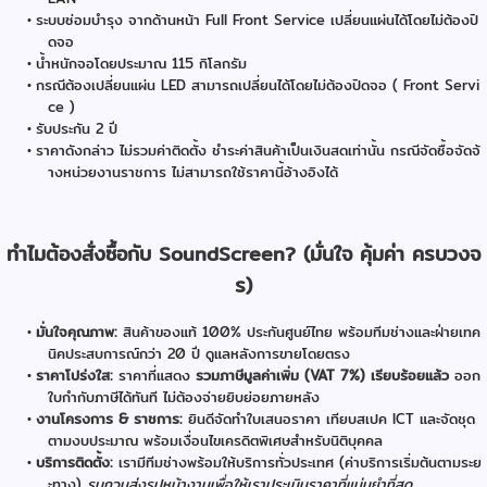
ระบบซ่อมบำรุง จากด้านหน้า Full Front Service เปลี่ยนแผ่นได้โดยไม่ต้องปิ
ดจอ
น้ำหนักจอโดยประมาณ 115 กิโลกรัม
กรณีต้องเปลี่ยนแผ่น LED สามารถเปลี่ยนได้โดยไม่ต้องปิดจอ ( Front Servi
ce )
รับประกัน 2 ปี
ราคาดังกล่าว ไม่รวมค่าติดตั้ง ชำระค่าสินค้าเป็นเงินสดเท่านั้น กรณีจัดซื้อจัดจ้
างหน่วยงานราชการ ไม่สามารถใช้ราคานี้อ้างอิงได้
ทำไมต้องสั่งซื้อกับ SoundScreen? (มั่นใจ คุ้มค่า ครบวงจ
ร)
มั่นใจคุณภาพ:
สินค้าของแท้ 100% ประกันศูนย์ไทย พร้อมทีมช่างและฝ่ายเทค
นิคประสบการณ์กว่า 20 ปี ดูแลหลังการขายโดยตรง
ราคาโปร่งใส:
ราคาที่แสดง
รวมภาษีมูลค่าเพิ่ม (VAT 7%) เรียบร้อยแล้ว
ออก
ใบกำกับภาษีได้ทันที ไม่ต้องจ่ายยิบย่อยภายหลัง
งานโครงการ & ราชการ:
ยินดีจัดทำใบเสนอราคา เทียบสเปค ICT และจัดชุด
ตามงบประมาณ พร้อมเงื่อนไขเครดิตพิเศษสำหรับนิติบุคคล
บริการติดตั้ง:
เรามีทีมช่างพร้อมให้บริการทั่วประเทศ (ค่าบริการเริ่มต้นตามระย
ะทาง)
รบกวนส่งรูปหน้างานเพื่อให้เราประเมินราคาที่แม่นยำที่สุด