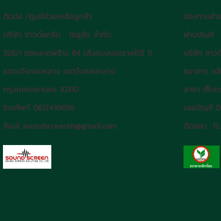
ติดต่อ /ศูนย์ช่วยเหลือลูกค้า
ช่องทางชำร
บริษัท ซาวด์สกรีน โซลูชั่น จำกัด
ผ่านบัญชี
328/1 ซอยลาดพร้าว 84 (สังคมสงเคราะห์ใต้ 1)
บริษัท ซาวด
แขวงวังทองหลาง เขตวังทองหลาง
ธนาคาร กส
กรุงเทพมหานคร 10310
สาขา เซ็นทร
โทรศัพท์ 0617439656
เลขบัญชี 
อีเมล์ soundscreenth@gmail.com
ตัดรอบ 12