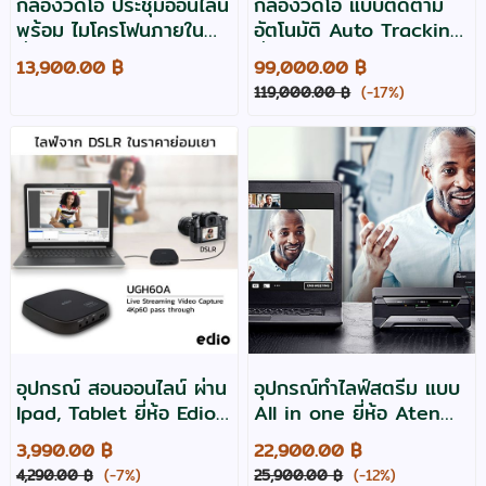
กล้องวีดีโอ ประชุมออนไลน์
กล้องวีดีโอ แบบติดตาม
พร้อม ไมโครโฟนภายใน
อัตโนมัติ Auto Tracking
ยี่ห้อ Razr รุ่น CC-F200
ยี่ห้อ Razr รุ่น UV100T-
13,900.00 ฿
99,000.00 ฿
Video conference
20
119,000.00 ฿
(-17%)
อุปกรณ์ สอนออนไลน์ ผ่าน
อุปกรณ์ทำไลฟ์สตรีม แบบ
Ipad, Tablet ยี่ห้อ Edio
All in one ยี่ห้อ Aten
รุ่น UGH60A
รุ่น UC3022 ทำ chroma
3,990.00 ฿
22,900.00 ฿
key PIP ได้
4,290.00 ฿
(-7%)
25,900.00 ฿
(-12%)