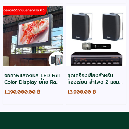
จอภาพแสดงผล LED Full
ชุดเครื่องเสียงสำหรับ
Color Display ยี่ห้อ Razr
ห้องเรียน ลำโพง 2 แอมป์
รุ่น ESV5 outdoor ขนาด
ขนาด 60 วัตต์ และ
1,190,000.00 ฿
13,900.00 ฿
3.84x2.88 เมตร
ไมโครโฟนมีสาย 1 ชุด