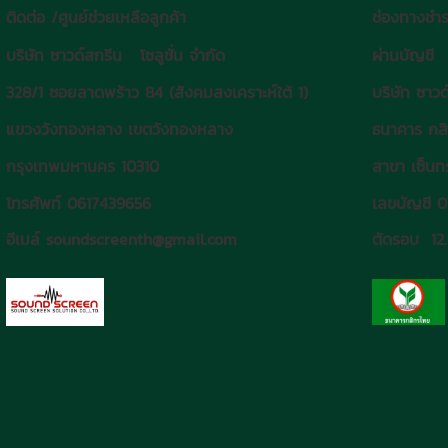
ติดต่อ /ศูนย์ช่วยเหลือลูกค้า
ช่องทางชำร
บริษัท ซาวด์สกรีน โซลูชั่น จำกัด
ผ่านบัญชี
328/1 ซอยลาดพร้าว 84 (สังคมสงเคราะห์ใต้ 1)
บริษัท ซาวด
แขวงวังทองหลาง เขตวังทองหลาง
ธนาคาร กส
กรุงเทพมหานคร 10310
สาขา เซ็นทร
โทรศัพท์ 0617439656
เลขบัญชี 
อีเมล์ soundscreenth@gmail.com
ตัดรอบ 12