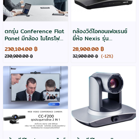
ตกรุ่น Conference Flat
กล้องวิดีโอคอนเฟอเรนซ์
Panel มีกล้อง ไมโครโฟน
ยี่ห้อ Nexis รุ่น
ภายใน ขนาด 75 นิ้ว ยี่ห้อ
PTZ12UD PTZ 12X
230,104.00 ฿
28,900.00 ฿
Maxhub รุ่น MXH-
Optical Zoom USB3.0
230,900.00 ฿
32,900.00 ฿
(-12%)
C75FA
+ DVI output *ตกรุ่น