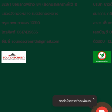
328/1 ซอยลาดพร้าว 84 (สังคมสงเคราะห์ใต้ 1)
บริษัท ซาวด
แขวงวังทองหลาง เขตวังทองหลาง
ธนาคาร กส
กรุงเทพมหานคร 10310
สาขา เซ็นทร
โทรศัพท์ 0617439656
เลขบัญชี 
อีเมล์ soundscreenth@gmail.com
ตัดรอบ 12
ติดต่อฝ่ายขาย/กดเพื่อปิด