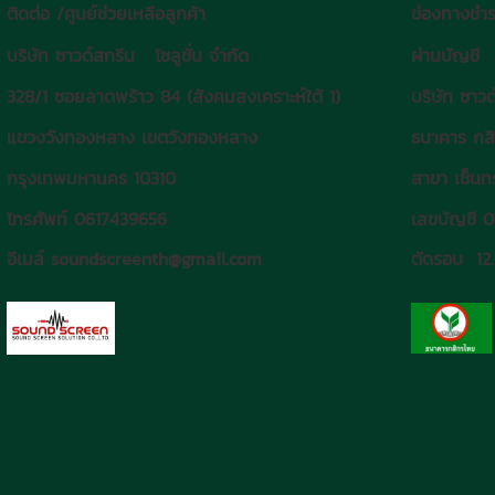
ติดต่อ /ศูนย์ช่วยเหลือลูกค้า
ช่องทางชำร
บริษัท ซาวด์สกรีน โซลูชั่น จำกัด
ผ่านบัญชี
328/1 ซอยลาดพร้าว 84 (สังคมสงเคราะห์ใต้ 1)
บริษัท ซาวด
แขวงวังทองหลาง เขตวังทองหลาง
ธนาคาร กส
กรุงเทพมหานคร 10310
สาขา เซ็นทร
โทรศัพท์ 0617439656
เลขบัญชี 
อีเมล์ soundscreenth@gmail.com
ตัดรอบ 12