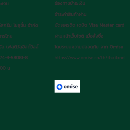
ช่องทางชำระเงิน
ะเงิน
ชำระค่าสินค้าผ่าน
บัตรเครดิต
เ
ดบิต
Visa Master card
์สกรีน โซลูชั่น จำกัด
ิกรไทย
ผ่านหน้าเว็บไซต์ เมื่อสั่งซื้อ
ัล เฟสติวัลอีสต์วิลล์
โดยระบบความปลอดภัย จาก Omise
074-3-58081-8
https://www.omise.co/th/thailand
.00 น