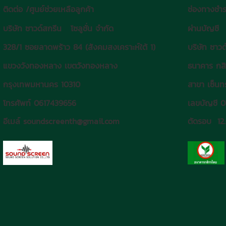
ติดต่อ /ศูนย์ช่วยเหลือลูกค้า
ช่องทางชำร
บริษัท ซาวด์สกรีน โซลูชั่น จำกัด
ผ่านบัญชี
328/1 ซอยลาดพร้าว 84 (สังคมสงเคราะห์ใต้ 1)
บริษัท ซาวด
แขวงวังทองหลาง เขตวังทองหลาง
ธนาคาร กส
กรุงเทพมหานคร 10310
สาขา เซ็นทร
โทรศัพท์ 0617439656
เลขบัญชี 
อีเมล์ soundscreenth@gmail.com
ตัดรอบ 12