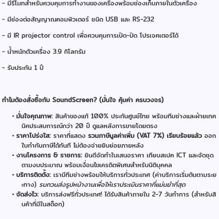
- มีรีโมทสำหรับควบคุมการทำงานของเครื่องพร้อมช่องเก็บภายในตัวเครื่อง
- มีช่องต่อสัญญาณคอมพิวเตอร์ ชนิด USB และ RS-232
- มี IR projector control เพื่อควบคุมการเปิด-ปิด โปรเจคเตอร์ได้
- น้ำหนักตัวเครื่อง 3.9 กิโลกรัม
- รับประกัน 1 ปี
ทำไมต้องสั่งซื้อกับ SoundScreen? (มั่นใจ คุ้มค่า ครบวงจร)
มั่นใจคุณภาพ:
สินค้าของแท้ 100% ประกันศูนย์ไทย พร้อมทีมช่างและฝ่ายเทค
นิคประสบการณ์กว่า 20 ปี ดูแลหลังการขายโดยตรง
ราคาโปร่งใส:
ราคาที่แสดง
รวมภาษีมูลค่าเพิ่ม (VAT 7%) เรียบร้อยแล้ว
ออก
ใบกำกับภาษีได้ทันที ไม่ต้องจ่ายยิบย่อยภายหลัง
งานโครงการ & ราชการ:
ยินดีจัดทำใบเสนอราคา เทียบสเปค ICT และจัดชุด
ตามงบประมาณ พร้อมเงื่อนไขเครดิตพิเศษสำหรับนิติบุคคล
บริการติดตั้ง:
เรามีทีมช่างพร้อมให้บริการทั่วประเทศ (ค่าบริการเริ่มต้นตามระย
ะทาง)
รบกวนส่งรูปหน้างานเพื่อให้เราประเมินราคาที่แม่นยำที่สุด
จัดส่งไว:
บริการส่งฟรีทั่วประเทศ! ได้รับสินค้าภายใน 2-7 วันทำการ (สำหรับสิ
นค้าที่มีในสต็อก)