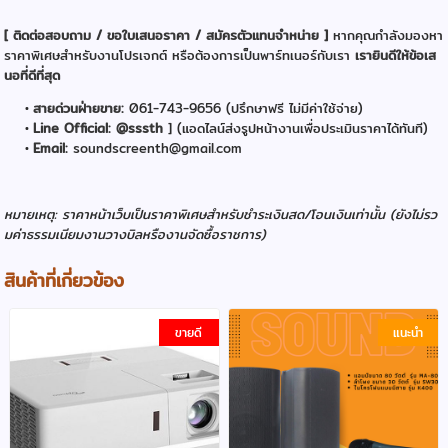
[ ติดต่อสอบถาม / ขอใบเสนอราคา / สมัครตัวแทนจำหน่าย ]
หากคุณกำลังมองหา
ราคาพิเศษสำหรับงานโปรเจกต์ หรือต้องการเป็นพาร์ทเนอร์กับเรา
เรายินดีให้ข้อเส
นอที่ดีที่สุด
สายด่วนฝ่ายขาย:
061-743-9656 (ปรึกษาฟรี ไม่มีค่าใช้จ่าย)
Line Official: @sssth
] (แอดไลน์ส่งรูปหน้างานเพื่อประเมินราคาได้ทันที)
Email:
soundscreenth@gmail.com
หมายเหตุ: ราคาหน้าเว็บเป็นราคาพิเศษสำหรับชำระเงินสด/โอนเงินเท่านั้น (ยังไม่รว
มค่าธรรมเนียมงานวางบิลหรืองานจัดซื้อราชการ)
สินค้าที่เกี่ยวข้อง
ขายดี
แนะนำ