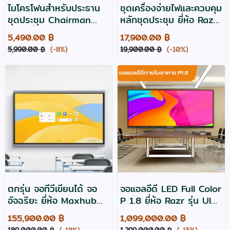
ไมโครโฟนสำหรับประธาน
ชุดเครื่องจ่ายไฟและควบคุม
ชุดประชุม Chairman
หลักชุดประชุม ยี่ห้อ Razr
unit ยี่ห้อ Razr รุ่น TC-
รุ่น TC-50M
5,490.00 ฿
17,900.00 ฿
50C
5,990.00 ฿
(-8%)
19,900.00 ฿
(-10%)
ตกรุ่น จอทีวีเขียนได้ จอ
จอแอลอีดี LED Full Color
อัจฉริยะ ยี่ห้อ Maxhub
P 1.8 ยี่ห้อ Razr รุ่น UIRx
รุ่น U8630 Interactive
1.8 ขนาด 3.20x1.92
155,900.00 ฿
1,099,000.00 ฿
touch screen
เมตร
189,000.00 ฿
(-18%)
1,299,000.00 ฿
(-15%)