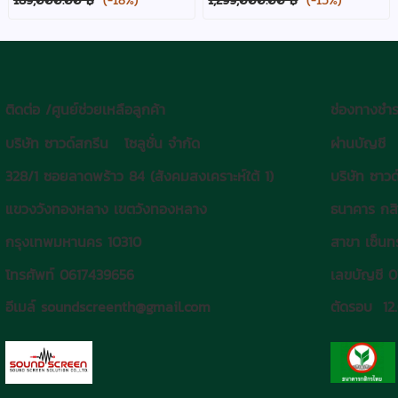
ติดต่อ /ศูนย์ช่วยเหลือลูกค้า
ช่องทางชำร
บริษัท ซาวด์สกรีน โซลูชั่น จำกัด
ผ่านบัญชี
328/1 ซอยลาดพร้าว 84 (สังคมสงเคราะห์ใต้ 1)
บริษัท ซาวด
แขวงวังทองหลาง เขตวังทองหลาง
ธนาคาร กส
กรุงเทพมหานคร 10310
สาขา เซ็นทร
โทรศัพท์ 0617439656
เลขบัญชี 
อีเมล์ soundscreenth@gmail.com
ตัดรอบ 12