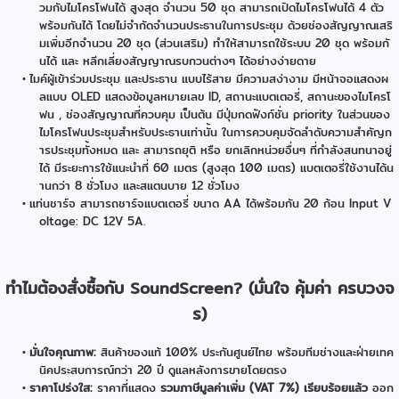
วมกับไมโครโฟนได้ สูงสุด จำนวน 50 ชุด สามารถเปิดไมโครโฟนได้ 4 ตัว
พร้อมกันได้ โดยไม่จำกัดจำนวนประธานในการประชุม ด้วยช่องสัญญาณเสริ
มเพิ่มอีกจำนวน 20 ชุด (ส่วนเสริม) ทำให้สามารถใช้ระบบ 20 ชุด พร้อมกั
นได้ และ หลีกเลี่ยงสัญญาณรบกวนต่างๆ ได้อย่างง่ายดาย
ไมค์ผู้เข้าร่วมประชุม และประธาน แบบไร้สาย มีความสง่างาม มีหน้าจอแสดงผ
ลแบบ OLED แสดงข้อมูลหมายเลข ID, สถานะแบตเตอรี่, สถานะของไมโครโ
ฟน , ช่องสัญญาณที่ควบคุม เป็นต้น มีปุ่มกดฟังก์ชั่น priority ในส่วนของ
ไมโครโฟนประชุมสำหรับประธานเท่านั้น ในการควบคุมจัดลำดับความสำคัญก
ารประชุมทั้งหมด และ สามารถยุติ หรือ ยกเลิกหน่วยอื่นๆ ที่กำลังสนทนาอยู่
ได้ มีระยะการใช้แนะนำที่ 60 เมตร (สูงสุด 100 เมตร) แบตเตอรี่ใช้งานได้น
านกว่า 8 ชั่วโมง และสแตนบาย 12 ชั่วโมง
แท่นชาร์จ สามารถชาร์จแบตเตอรี่ ขนาด AA ได้พร้อมกัน 20 ก้อน Input V
oltage: DC 12V 5A.
ทำไมต้องสั่งซื้อกับ SoundScreen? (มั่นใจ คุ้มค่า ครบวงจ
ร)
มั่นใจคุณภาพ:
สินค้าของแท้ 100% ประกันศูนย์ไทย พร้อมทีมช่างและฝ่ายเทค
นิคประสบการณ์กว่า 20 ปี ดูแลหลังการขายโดยตรง
ราคาโปร่งใส:
ราคาที่แสดง
รวมภาษีมูลค่าเพิ่ม (VAT 7%) เรียบร้อยแล้ว
ออก