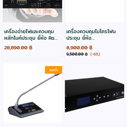
เครื่องจ่ายไฟและควบคุม
เครื่องควบคุมไมโครโฟน
หลักไมค์ประชุม ยี่ห้อ Razr
ประชุม ยี่ห้อ
รุ่น TC-200M
Soundvision รุ่น DCS-
28,890.00 ฿
8,900.00 ฿
800M
9,500.00 ฿
(-6%)
แนะนำ