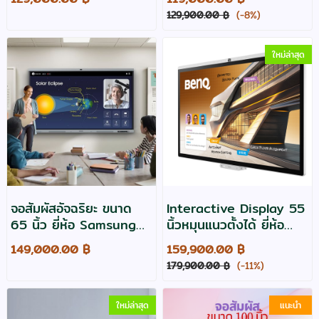
เขียนลื่น ประกัน 2 ปี ฟรี
V5550
129,900.00 ฿
(-8%)
จัดส่งทั่วไทย
ใหม่ล่าสุด
จอสัมผัสอัจฉริยะ ขนาด
Interactive Display 55
65 นิ้ว ยี่ห้อ Samsung
นิ้วหมุนแนวตั้งได้ ยี่ห้อ
รุ่น WA65FX-P
BenQ รุ่น CP5505
149,000.00 ฿
159,900.00 ฿
LH65WAFPLGCXXS
179,900.00 ฿
(-11%)
ใหม่ล่าสุด
แนะนำ