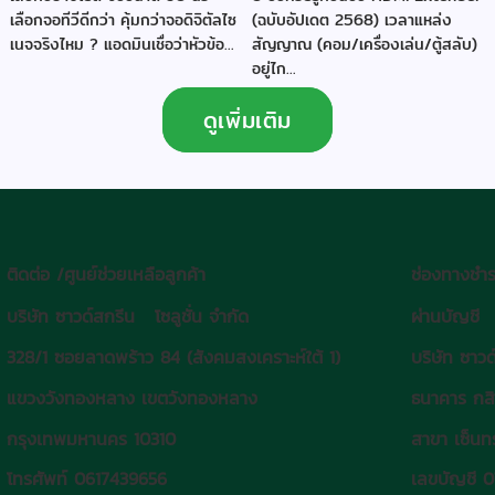
เลือกจอทีวีดีกว่า คุ้มกว่าจอดิจิตัลไซ
(ฉบับอัปเดต 2568) เวลาแหล่ง
เนจจริงไหม ? แอดมินเชื่อว่าหัวข้อ...
สัญญาณ (คอม/เครื่องเล่น/ตู้สลับ)
อยู่ไก...
ดูเพิ่มเติม
ติดต่อ /ศูนย์ช่วยเหลือลูกค้า
ช่องทางชำร
บริษัท ซาวด์สกรีน โซลูชั่น จำกัด
ผ่านบัญชี
328/1 ซอยลาดพร้าว 84 (สังคมสงเคราะห์ใต้ 1)
บริษัท ซาวด
แขวงวังทองหลาง เขตวังทองหลาง
ธนาคาร กส
กรุงเทพมหานคร 10310
สาขา เซ็นทร
โทรศัพท์ 0617439656
เลขบัญชี 