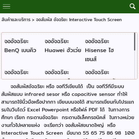
สินค้าและบริการ
>
จอสัมผัส อัจฉริยะ Interactive Touch Screen
จออัจฉริยะ
จออัจฉริยะ
จออัจฉริยะ
BenQ เบนคิว
Huawei ฮัวเว่ย
Hisense ไฮ
เซนส์
จออัจฉริยะ
จออัจฉริยะ
จออัจฉริยะ
Maxhub แมก
Razr เรซส์
Samsung ซัม
จอสัมผัสอัจฉริยะ หรือ จอทีวีเขียนได้ เป็น จอทีวีทีมีระบบ
ซ์ฮับ
ซุง
สัมผัสแบบ infrared sesor หรือ capacitive sensor ทำให้
สามารถใช้นิ้วมือหรือปากกา เขียนบนจอได้ สามารถเขียนทับโปรเแก
จออัจฉริยะ
จออัจฉริยะ
จออัจฉริยะ
รมในวินโดว์ Excel Powerpoint หรือไฟล์ PDF ได้ ในทางการ
Vertex เวอร์
Viewsonic วิว
vivitek วิวีเทค
ศึกษา เรียก กระดานอัจฉริยะ กระดานอิเล็คทรอนิคส์ ในทางหน่วย
เทคซ์
โซนิ...
งานทั่วไปหลายแห่ง จะเรียกว่า จอสัมผัสขนาดใหญ่ หรือ
Interactive Touch Screen มีขนาด 55 65 75 86 98 100
จออัจฉริยะ
จออัจฉริยะ