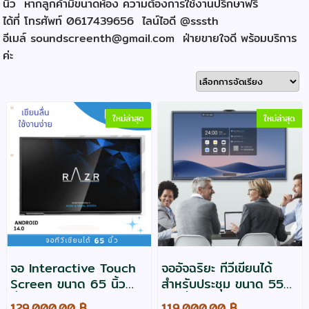
นิ้ว หากลูกค้ามีขนาดห้อง ความต้องการใช้งานปรึกษาฟรี
Innex
QOMO
ได้ที่ โทรศัพท์ 0617439656 ไลน์ไอดี @sssth
อีเมล์
soundscreenth@gmail.com
ฝ่ายขายใจดี พร้อมบริการ
ค่ะ
ใหม่ล่าสุด
ใหม่ล่าสุด
จอ Interactive Touch
จออัจฉริยะ ทีวีเขียนได้
Screen ขนาด 65 นิ้ว
สำหรับประชุม ขนาด 55
ยี่ห้อ Razr รุ่น P-65D
นิ้ว ยี่ห้อ Maxhub รุ่น
129,000.00 ฿
119,000.00 ฿