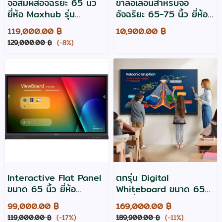
จอสัมผัสอัจฉริยะ 65 นิ้ว
ขาล้อเลื่อนสำหรับจอ
ยี่ห้อ Maxhub รุ่น
อัจฉริยะ 65-75 นิ้ว ยี่ห้อ
U6540 มีกล้องวิดีโอและ
Razr รุ่น T1030
119,000.00 ฿
10,900.00 ฿
ไมโครโฟนภายใน
129,000.00 ฿
(-8%)
Interactive Flat Panel
ตกรุ่น Digital
ขนาด 65 นิ้ว ยี่ห้อ
Whiteboard ขนาด 65
Viewsonic รุ่น IFP6532
นิ้ว ยี่ห้อ Samsung รุ่น
99,000.00 ฿
169,000.00 ฿
WA65F
119,000.00 ฿
(-17%)
189,900.00 ฿
(-11%)