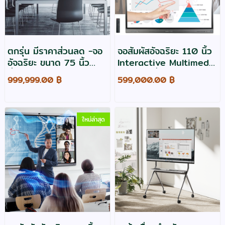
ตกรุ่น มีราคาส่วนลด -จอ
จอสัมผัสอัจฉริยะ 110 นิ้ว
อัจฉริยะ ขนาด 75 นิ้ว
Interactive Multimedia
ยี่ห้อ Hisense รุ่น
Display ยี่ห้อ Vertex รุ่น
999,999.00 ฿
599,000.00 ฿
GoBoard Live
IL-31105 Pro
75MR6DE
ใหม่ล่าสุด