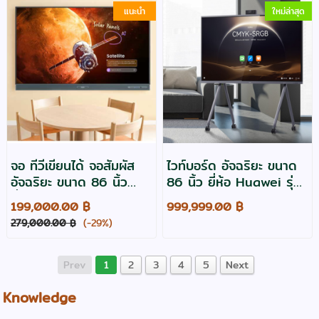
แนะนำ
ใหม่ล่าสุด
จอ ทีวีเขียนได้ จอสัมผัส
ไวท์บอร์ด อัจฉริยะ ขนาด
อัจฉริยะ ขนาด 86 นิ้ว
86 นิ้ว ยี่ห้อ Huawei รุ่น
ยี่ห้อ เบนคิว รุ่น RP8605
Ideahub ES2 Plus
199,000.00 ฿
999,999.00 ฿
IFP
279,000.00 ฿
(-29%)
Prev
1
2
3
4
5
Next
Knowledge