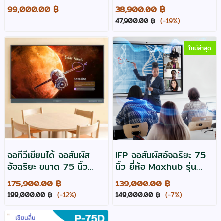
Logitech รุ่น GROUP
99,000.00 ฿
38,900.00 ฿
สำหรับห้องขนาดกลาง
47,900.00 ฿
(-19%)
ใหม่ล่าสุด
จอทีวีเขียนได้ จอสัมผัส
IFP จอสัมผัสอัจฉริยะ 75
อัจฉริยะ ขนาด 75 นิ้ว
นิ้ว ยี่ห้อ Maxhub รุ่น
ยี่ห้อ เบนคิว รุ่น RP7505
U7540 มีกล้องและ
175,900.00 ฿
139,000.00 ฿
IFP
ไมโครโฟนภายใน AI
199,000.00 ฿
(-12%)
149,000.00 ฿
(-7%)