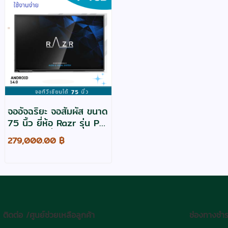
จออัจฉริยะ จอสัมผัส ขนาด
75 นิ้ว ยี่ห้อ Razr รุ่น P-
75D เขียนลื่น ใช้งานง่าย
279,000.00 ฿
ติดต่อ /ศูนย์ช่วยเหลือลูกค้า
ช่องทางชำร