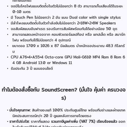
กภายนอกได้
จอมีไมโครโฟนแบบติดตั้งในตัวไม่น้อยกว่า 8 ตัว สามารถเก็บเสียงได้ในระยะ
0-10 เมตร
มี Touch Pen ไม่น้อยกว่า 2 อัน แบบ Dual color with single stylus
มีลำโพงแบบติดตั้งในตัวกำลังขับไม่น้อยกว่า 2×18W+2×8W Speakers
จอสัมผัสแบบอินฟาเรด รองรับการสัมผัสพร้อมกันได้อย่างน้อย 50 จุด
สามารถแสดงหน้าจอจาก คอมพิวเตอร์แลปท๊อป หรือ แทปเล็ต หรือ สมาร์ท
โฟน พร้อมกันได้ไม่น้อยกว่า 4 อุปกรณ์
ขนาดจอ 1709 x 1026 x 87 มิลลิเมตร นำหนักจอประมาณ 48.3 กิโลกรั
ม
CPU A76×4+A55×4 Octa-core GPU Mali-G610 MP4 Ram 8 Rom 6
4 GB Android 13.0 or Windows 11
รับประกัน 3 ปี แบบออนไซต์
ทำไมต้องสั่งซื้อกับ SoundScreen? (มั่นใจ คุ้มค่า ครบวงจ
ร)
มั่นใจคุณภาพ:
สินค้าของแท้ 100% ประกันศูนย์ไทย พร้อมทีมช่างและฝ่ายเทค
นิคประสบการณ์กว่า 20 ปี ดูแลหลังการขายโดยตรง
ราคาโปร่งใส:
ราคาที่แสดง
รวมภาษีมูลค่าเพิ่ม (VAT 7%) เรียบร้อยแล้ว
ออก