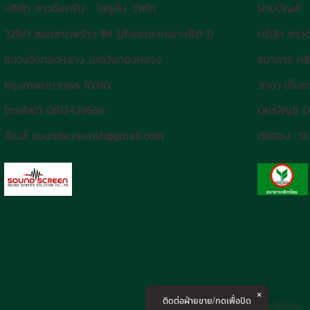
บริษัท ซาวด์สกรีน โซลูชั่น จำกัด
ผ่านบัญชี
328/1 ซอยลาดพร้าว 84 (สังคมสงเคราะห์ใต้ 1)
บริษัท ซาวด
แขวงวังทองหลาง เขตวังทองหลาง
ธนาคาร กส
กรุงเทพมหานคร 10310
สาขา เซ็นทร
โทรศัพท์ 0617439656
เลขบัญชี 
อีเมล์ soundscreenth@gmail.com
ตัดรอบ 12
ติดต่อฝ่ายขาย/กดเพื่อปิด