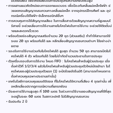
มไวต่อเสียง เพื่อให้ได้เสียงในการประชุมที่มีความเที่ยงตรงสูง
การผสานแนวคิดใหม่ของการออกแบบวงจร เพื่อป้องกันคลื่นแม่เหล็กไฟฟ้า ช่
วยลดทอนสัญญาณรบกวนทางคลื่นแม่เหล็ก จากอุปกรณ์โทรศัพท์ และ อุป
กรณ์เครื่องใช้ไฟฟ้า-อิเล็กทรอนิกส์อื่นๆ
การควบคุมการใช้สัญญาณเสียง ในการสื่อสารด้วยสัญญาณความถี่สูงแบบไ
ร้สายนี้ จะช่วยเลี่ยงการใช้งานสายไมโครโฟนในการใช้งาน จะช่วยให้ติดตั้งง่
ายและสะดวกเร็วรวด
พร้อมด้วยช่องสัญญาณเสริมจำนวน 20 ชุด (ส่วนเสริม) ทำทำให้สามารถใช้
ระบบ 20 ชุด พร้อมกันได้ และ หลีกเลี่ยงสัญญาณรบกวนต่างๆ ได้อย่างง่า
ยดาย
รองรับการใช้งานร่วมกับไมโครโฟนได้ สูงสุด จำนวน 50 ชุด สามารถเปิดไมโ
ครโฟนได้ 4 ตัว พร้อมกันได้ โดยไม่จำกัดจำนวนประธานในการประชุม
ตัวเครื่องรองรับการใช้งาน โหมด FIFO : ไมโครโฟนสำหรับผู้ร่วมประชุม เมื่อ
ตั้งค่าไว้ที่ 1/2/3/4 แล้วไมโครโฟนสำหรับผู้ร่วมประชุมตัวใหม่เปิดเข้ามา ไมโ
ครโฟนของผู้ร่วมประชุมตัวแรก (1) จะปิดโดยอัตโนมัติ (สามารถกำหนดการ
ตั้งค่าควบคุมเฉพาะประธานเท่านั้น)
เทคโนโลยีการควบคุมแบบดิจิตอล ที่ไมโครโฟนใช้ความถี่เสียง 4 จุดเท่านั้น เพื่
อหลีกเลี่ยงปรากฏการณ์ความถี่แทรกซ้อน
มีระยะการใช้งานสูงสุด ที่ 100 เมตร ในช่วงการใช้งานของสัญญาณที่ดีที่สุด
จะอยู่ในระยะ 60 เมตร ในสภาวะปกติ ไม่มีสัญญาณรบกวน
รับประกัน 2 ปี