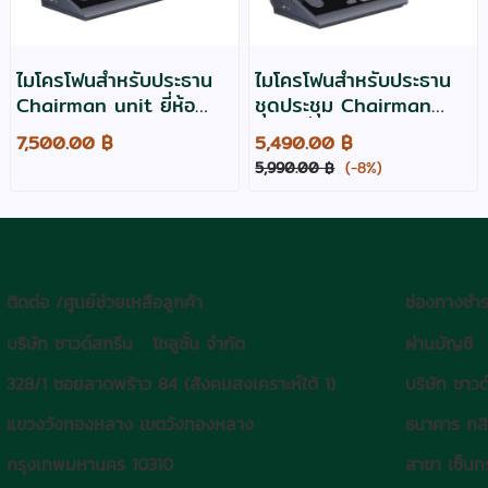
ไมโครโฟนสำหรับประธาน
ไมโครโฟนสำหรับประธาน
Chairman unit ยี่ห้อ
ชุดประชุม Chairman
Razr รุ่น TC-100C
unit ยี่ห้อ Razr รุ่น TC-
7,500.00 ฿
5,490.00 ฿
50C
5,990.00 ฿
(-8%)
ติดต่อ /ศูนย์ช่วยเหลือลูกค้า
ช่องทางชำร
บริษัท ซาวด์สกรีน โซลูชั่น จำกัด
ผ่านบัญชี
328/1 ซอยลาดพร้าว 84 (สังคมสงเคราะห์ใต้ 1)
บริษัท ซาวด
แขวงวังทองหลาง เขตวังทองหลาง
ธนาคาร กส
กรุงเทพมหานคร 10310
สาขา เซ็นทร