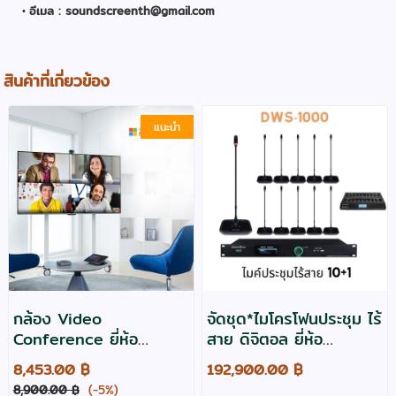
อีเมล : soundscreenth@gmail.com
สินค้าที่เกี่ยวข้อง
แนะนำ
กล้อง Video
จัดชุด*ไมโครโฟนประชุม ไร้
Conference ยี่ห้อ
สาย ดิจิตอล ยี่ห้อ
Maxhub รุ่น UC-W31
Soundvision รุ่น DWS-
8,453.00 ฿
192,900.00 ฿
ความละเอียด 4K มุมมอง
1000M แบบ 10+1 พร้อม
8,900.00 ฿
(-5%)