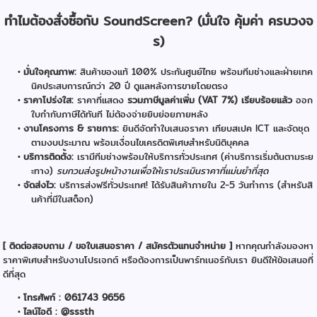
ทำไมต้องสั่งซื้อกับ SoundScreen? (มั่นใจ คุ้มค่า ครบวงจ
ร)
มั่นใจคุณภาพ:
สินค้าของแท้ 100% ประกันศูนย์ไทย พร้อมทีมช่างและฝ่ายเทค
นิคประสบการณ์กว่า 20 ปี ดูแลหลังการขายโดยตรง
ราคาโปร่งใส:
ราคาที่แสดง
รวมภาษีมูลค่าเพิ่ม (VAT 7%) เรียบร้อยแล้ว
ออก
ใบกำกับภาษีได้ทันที ไม่ต้องจ่ายยิบย่อยภายหลัง
งานโครงการ & ราชการ:
ยินดีจัดทำใบเสนอราคา เทียบสเปค ICT และจัดชุด
ตามงบประมาณ พร้อมเงื่อนไขเครดิตพิเศษสำหรับนิติบุคคล
บริการติดตั้ง:
เรามีทีมช่างพร้อมให้บริการทั่วประเทศ (ค่าบริการเริ่มต้นตามระย
ะทาง)
รบกวนส่งรูปหน้างานเพื่อให้เราประเมินราคาที่แม่นยำที่สุด
จัดส่งไว:
บริการส่งฟรีทั่วประเทศ! ได้รับสินค้าภายใน 2-5 วันทำการ (สำหรับสิ
นค้าที่มีในสต็อก)
[ ติดต่อสอบถาม / ขอใบเสนอราคา / สมัครตัวแทนจำหน่าย ]
หากคุณกำลังมองหา
ราคาพิเศษสำหรับงานโปรเจกต์ หรือต้องการเป็นพาร์ทเนอร์กับเรา ยินดีให้ข้อเสนอที่
ดีที่สุด
โทรศัพท์ : 061743 9656
ไลน์ไอดี : @sssth